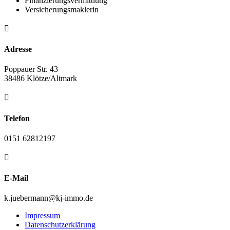
Finanzierungs­vermittlung
Versicherungs­maklerin

Adresse
Poppauer Str. 43
38486 Klötze/Altmark

Telefon
0151 62812197

E-Mail
k.juebermann@
kj-immo.de
Impressum
Datenschutzerklärung